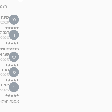
הצגת
מינה 
מ
26 16:40
דנה ק.
ד
26 23:43
מדהימה ושיר
שני א.
ש
25 10:40
מנור
מ
25 23:30
ימית 
י
25 17:46
אסנת האלופה